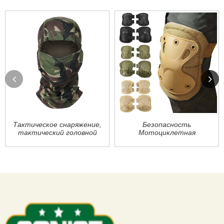
Тактическое снаряжение,
Безопасность
тактический головной
Мотоциклетная
убор с полным лицом,
спортивная защита
камуфляжный
Тактика на открытом
ветрозащитный
воздухе Борьба Боевые
головной убор для
тактические
велоспорта, бионическая
налокотники
Балаклава, головной убор
Наколенники
с капюшоном